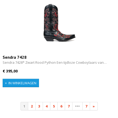
Sendra 7428
Sendra 7428* Zwart Rood Python Een tijdloze Cowboylaars van…
€ 395,00
IN WINKELWAGEN
1
2
3
4
5
6
7
•••
7
»