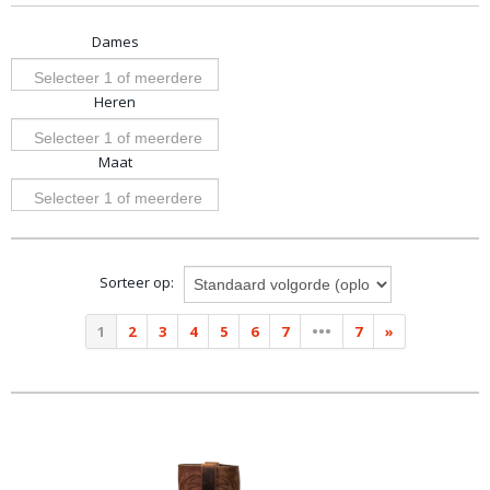
Dames
Selecteer 1 of meerdere
Heren
opties
Selecteer 1 of meerdere
Maat
opties
Selecteer 1 of meerdere
opties
Sorteer op:
1
2
3
4
5
6
7
•••
7
»