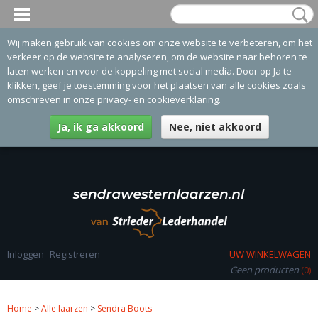
Wij maken gebruik van cookies om onze website te verbeteren, om het
verkeer op de website te analyseren, om de website naar behoren te
laten werken en voor de koppeling met social media. Door op Ja te
klikken, geef je toestemming voor het plaatsen van alle cookies zoals
omschreven in onze privacy- en cookieverklaring.
Ja, ik ga akkoord
Nee, niet akkoord
Inloggen
Registreren
UW WINKELWAGEN
Geen producten
(0)
Home
>
Alle laarzen
>
Sendra Boots