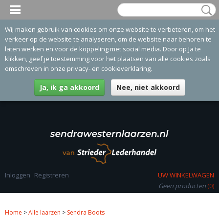
Wij maken gebruik van cookies om onze website te verbeteren, om het
verkeer op de website te analyseren, om de website naar behoren te
laten werken en voor de koppeling met social media. Door op Ja te
klikken, geef je toestemming voor het plaatsen van alle cookies zoals
omschreven in onze privacy- en cookieverklaring.
Ja, ik ga akkoord
Nee, niet akkoord
Inloggen
Registreren
UW WINKELWAGEN
Geen producten
(0)
Home
>
Alle laarzen
>
Sendra Boots