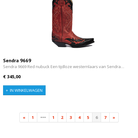
Sendra 9669
Sendra 9669 Red nubuck Een tijdloze westernlaars van Sendra…
€ 345,00
IN WINKELWAGEN
«
1
•••
1
2
3
4
5
6
7
»