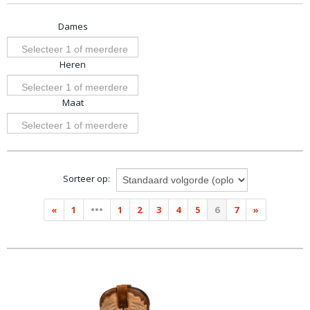
Dames
Selecteer 1 of meerdere
Heren
opties
Selecteer 1 of meerdere
Maat
opties
Selecteer 1 of meerdere
opties
Sorteer op:
«
1
•••
1
2
3
4
5
6
7
»