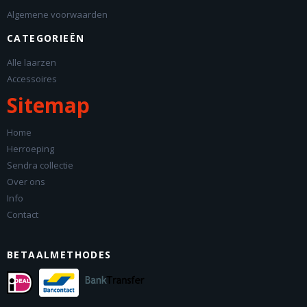
Algemene voorwaarden
CATEGORIEËN
Alle laarzen
Accessoires
Sitemap
Home
Herroeping
Sendra collectie
Over ons
Info
Contact
BETAALMETHODES