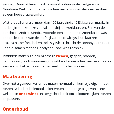
genoeg. Doordat leren zool helemaal is doorgestikt volgens de
Goodyear Welt methode, zijn de laarzen bijzonder sterk en hebben
ze een hoog draagcomfort.
Wist je dat Sendra al meer dan 100 jaar, sinds 1913, laarzen maakt. In
het begin maakten ze vooral paardrij- en werklaarzen. Een van de
oprichters Andrès Sendra woonde een paar jaar in Amerika en was
onder de indruk van de leefstijl van de cowboys, hun laarzen,
praktisch, comfortabel en toch stylish. Hij bracht de cowboylaars naar
Spanje samen met de Goodyear Shoe Welt techniek.
Inmiddels maken ze ook prachtige
riemen
, gespen, hoeden,
handtassen, portomonnaies, rugzakken. En om je laarzen helemaal in
western stijl af te maken zijn er veel modellen sporen.
Maatvoering
Over het algemeen vallen de maten normaal en kun je je eigen maat
kiezen. Wil je het helemaal zeker weten dan ben je altijd van harte
welkom in
onze winkel
in Bergschenhoek om te komen kijken, kiezen
en passen.
Onderhoud