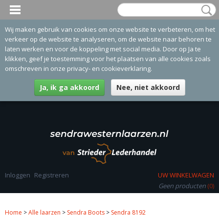
Wij maken gebruik van cookies om onze website te verbeteren, om het
verkeer op de website te analyseren, om de website naar behoren te
laten werken en voor de koppeling met social media. Door op Ja te
klikken, geef je toestemming voor het plaatsen van alle cookies zoals
omschreven in onze privacy- en cookieverklaring.
Ja, ik ga akkoord
Nee, niet akkoord
Inloggen
Registreren
UW WINKELWAGEN
Geen producten
(0)
Home
>
Alle laarzen
>
Sendra Boots
>
Sendra 8192