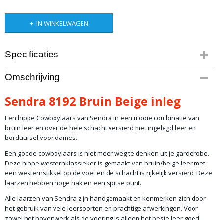
IN WINKELWAGEN
Specificaties
Productcode
Omschrijving
artikel 154
Productcode leverancier
Sendra 8192 Bruin Beige inleg
8192
Een hippe Cowboylaars van Sendra in een mooie combinatie van
bruin leer en over de hele schacht versierd met ingelegd leer en
borduursel voor dames.
Een goede cowboylaars is niet meer weg te denken uit je garderobe.
Deze hippe westernklassieker is gemaakt van bruin/beige leer met
een westernstiksel op de voet en de schacht is rijkelijk versierd. Deze
laarzen hebben hoge hak en een spitse punt.
Alle laarzen van Sendra zijn handgemaakt en kenmerken zich door
het gebruik van vele leersoorten en prachtige afwerkingen. Voor
zowel het bovenwerk als de voering is alleen het beste leer goed