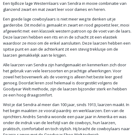
Een tijdloze lage Westernlaars van Sendra in mooie combinatie van
glanzend zwart en mat zwart leer voor dames en heren.
Een goede lage cowboylaars is niet meer weg te denken uit je
garderobe. Dit model is gemaakt in zwart en rood gepoetst leer, mooi
afgewerkt met een klassiek western patroon op de voet van de laars.
Deze laarzen hebben een rits en in de schacht zit een elastiek
waardoor ze mooi om de enkel aansluiten. Deze laarzen hebben een
spitse punt en aan de achterkant zit een stevig treklusje om de
laarzen gemakkelijk aan te krijgen.
Alle laarzen van Sendra zijn handgemaakt en kenmerken zich door
het gebruik van vele leersoorten en prachtige afwerkingen. Voor
zowel het bovenwerk als de voering is alleen het beste leer goed
genoeg. Doordat leren zool helemaal is doorgestikt volgens de
Goodyear Welt methode, zijn de laarzen bijzonder sterk en hebben
ze een hoog draagcomfort.
Wist je dat Sendra al meer dan 100 jaar, sinds 1913, laarzen maakt. In
het begin maakten ze vooral paardrij- en werklaarzen. Een van de
oprichters Andrès Sendra woonde een paar jaar in Amerika en was
onder de indruk van de leefstijl van de cowboys, hun laarzen,
praktisch, comfortabel en toch stylish. Hij bracht de cowboylaars naar
Spanje samen met de Goodyear Shoe Welt techniek.