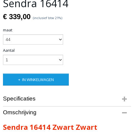
Sendra 16414
€ 339,00
(inclusief btw 21%)
maat
Aantal
IN WINKELWAGEN
Specificaties
Productcode
Omschrijving
artikel 25
Productcode leverancier
Sendra 16414 Zwart Zwart
16414