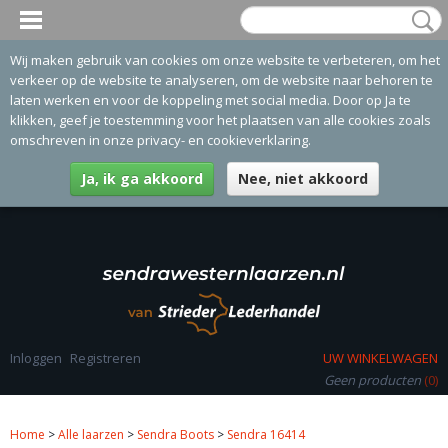
Wij maken gebruik van cookies om onze website te verbeteren, om het
verkeer op de website te analyseren, om de website naar behoren te
laten werken en voor de koppeling met social media. Door op Ja te
klikken, geef je toestemming voor het plaatsen van alle cookies zoals
omschreven in onze privacy- en cookieverklaring.
Ja, ik ga akkoord
Nee, niet akkoord
Inloggen
Registreren
UW WINKELWAGEN
Geen producten
(0)
Home
>
Alle laarzen
>
Sendra Boots
>
Sendra 16414