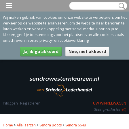
Wij maken gebruik van cookies om onze website te verbeteren, om het
verkeer op de website te analyseren, om de website naar behoren te
laten werken en voor de koppeling met social media. Door op Ja te
klikken, geef je toestemming voor het plaatsen van alle cookies zoals
omschreven in onze privacy- en cookieverklaring.
Ja, ik ga akkoord
Nee, niet akkoord
Inloggen
Registreren
UW WINKELWAGEN
Geen producten
(0)
Home
>
Alle laarzen
>
Sendra Boots
>
Sendra 6648