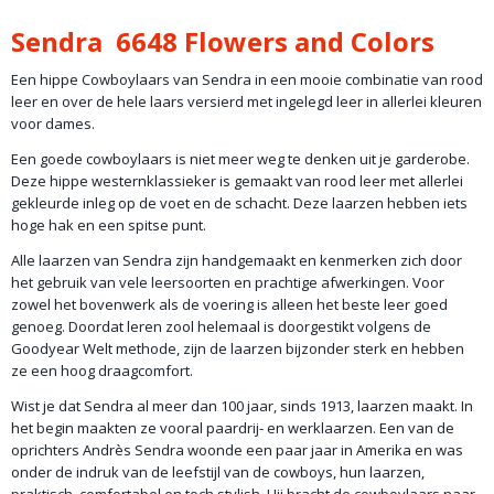
Productcode leverancier
Sendra 6648 Flowers and Colors
6648
Een hippe Cowboylaars van Sendra in een mooie combinatie van rood
leer en over de hele laars versierd met ingelegd leer in allerlei kleuren
voor dames.
Een goede cowboylaars is niet meer weg te denken uit je garderobe.
Deze hippe westernklassieker is gemaakt van rood leer met allerlei
gekleurde inleg op de voet en de schacht. Deze laarzen hebben iets
hoge hak en een spitse punt.
Alle laarzen van Sendra zijn handgemaakt en kenmerken zich door
het gebruik van vele leersoorten en prachtige afwerkingen. Voor
zowel het bovenwerk als de voering is alleen het beste leer goed
genoeg. Doordat leren zool helemaal is doorgestikt volgens de
Goodyear Welt methode, zijn de laarzen bijzonder sterk en hebben
ze een hoog draagcomfort.
Wist je dat Sendra al meer dan 100 jaar, sinds 1913, laarzen maakt. In
het begin maakten ze vooral paardrij- en werklaarzen. Een van de
oprichters Andrès Sendra woonde een paar jaar in Amerika en was
onder de indruk van de leefstijl van de cowboys, hun laarzen,