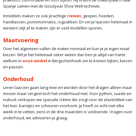
praktisch, comfortabel en toch stylish. Hij bracht de cowboylaars naar
Spanje samen met de Goodyear Shoe Welt techniek.
Inmiddels maken ze ook prachtige
riemen
, gespen, hoeden,
handtassen, portomonnaies, rugzakken. En om je laarzen helemaal in
western stijl af te maken zijn er veel modellen sporen.
Maatvoering
Over het algemeen vallen de maten normaal en kun je je eigen maat
kiezen. Wil je het helemaal zeker weten dan ben je altijd van harte
welkom in
onze winkel
in Bergschenhoek om te komen kijken, kiezen
en passen.
Onderhoud
Leren laarzen gaan lang mee en worden door het dragen alleen maar
mooier maar vergeet toch het onderhoud niet. Voor python, suede en
nubuck verkopen we speciale crème die zorgt voor de elasticititeit van
het leer, barstjes en scheuren voorkomt. Je hoeft ze echt niet elke
week in te vetten, eens in de drie maanden is voldoende. Vragen over
onderhoud, we adviseren je graag.