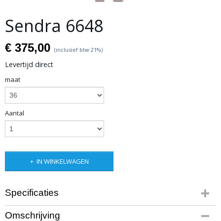
Sendra 6648
€ 375,00
(inclusief btw 21%)
Levertijd direct
maat
Aantal
IN WINKELWAGEN
Specificaties
Productcode
Omschrijving
artikel 200