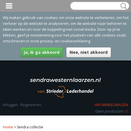
Wij maken gebruik van cookies om onze website te verbeteren, om het
verkeer op de website te analyseren, om de website naar behoren te
laten werken en voor de koppeling met social media. Door op Ja te
klikken, geef je toestemming voor het plaatsen van alle cookies zoals
omschreven in onze privacy- en cookieverklaring.
Ja, ik ga akkoord
Nee, niet akkoord
Inloggen
Registreren
UW WINKELWAGEN
Geen producten
(0)
Home
> Sendra collectie