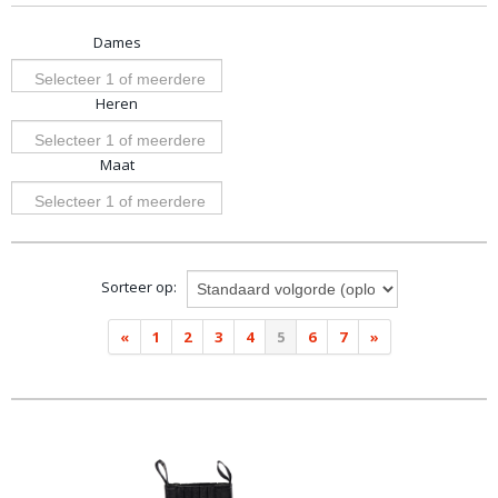
Dames
Selecteer 1 of meerdere
Heren
opties
Selecteer 1 of meerdere
Maat
opties
Selecteer 1 of meerdere
opties
Sorteer op:
«
1
2
3
4
5
6
7
»