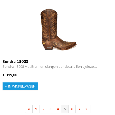
Sendra 13008
Sendra 13008 Mat Bruin en slangenleer details Een tijdloze…
€ 319,00
IN WINKELWAGEN
«
1
2
3
4
5
6
7
»