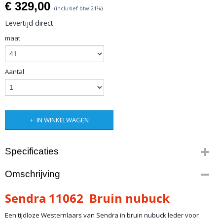
€ 329,00
(inclusief btw 21%)
Levertijd direct
maat
Aantal
IN WINKELWAGEN
Specificaties
Productcode
Omschrijving
artikel 54-1
Productcode leverancier
Sendra 11062 Bruin nubuck
11062
Merk
Een tijdloze Westernlaars van Sendra in bruin nubuck leder voor