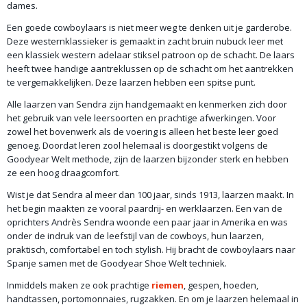
Sendra
dames.
Segment
Een goede cowboylaars is niet meer weg te denken uit je garderobe.
Dames/Heren
Deze westernklassieker is gemaakt in zacht bruin nubuck leer met
Soort laars
een klassiek western adelaar stiksel patroon op de schacht. De laars
hoge laars
heeft twee handige aantreklussen op de schacht om het aantrekken
Stijl
te vergemakkelijken. Deze laarzen hebben een spitse punt.
Western/Biker
Alle laarzen van Sendra zijn handgemaakt en kenmerken zich door
Materiaal
het gebruik van vele leersoorten en prachtige afwerkingen. Voor
Leder
zowel het bovenwerk als de voering is alleen het beste leer goed
Zool
genoeg. Doordat leren zool helemaal is doorgestikt volgens de
Leder
Goodyear Welt methode, zijn de laarzen bijzonder sterk en hebben
Binnenvoering
ze een hoog draagcomfort.
Leder
Wist je dat Sendra al meer dan 100 jaar, sinds 1913, laarzen maakt. In
Type neus
het begin maakten ze vooral paardrij- en werklaarzen. Een van de
Punt/Stomp/Rond
oprichters Andrès Sendra woonde een paar jaar in Amerika en was
Hakhoogte
onder de indruk van de leefstijl van de cowboys, hun laarzen,
cm
praktisch, comfortabel en toch stylish. Hij bracht de cowboylaars naar
Schachthoogte
Spanje samen met de Goodyear Shoe Welt techniek.
cm
Inmiddels maken ze ook prachtige
riemen
, gespen, hoeden,
Schachtomvang
handtassen, portomonnaies, rugzakken. En om je laarzen helemaal in
cm