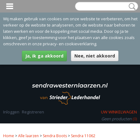
Wij maken gebruik van cookies om onze website te verbeteren, om het
verkeer op de website te analyseren, om de website naar behoren te
laten werken en voor de koppeling met social media. Door op Ja te
klikken, geef je toestemming voor het plaatsen van alle cookies zoals
omschreven in onze privacy- en cookieverklaring.
Ja, ik ga akkoord
Nee, niet akkoord
Inloggen
Registreren
UW WINKELWAGEN
Geen producten
(0)
Home
>
Alle laarzen
>
Sendra Boots
>
Sendra 11062