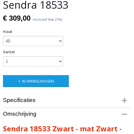
Sendra 18533
€ 309,00
(inclusief btw 21%)
maat
Aantal
IN WINKELWAGEN
Specificaties
Productcode
Omschrijving
artikel 64
Productcode leverancier
Sendra 18533 Zwart - mat Zwart -
18533