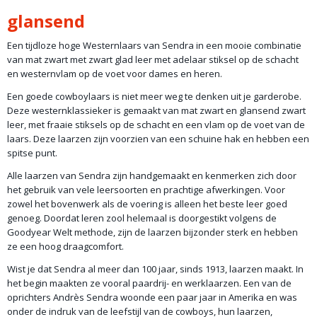
glansend
Een tijdloze hoge Westernlaars van Sendra in een mooie combinatie
van mat zwart met zwart glad leer met adelaar stiksel op de schacht
en westernvlam op de voet voor dames en heren.
Een goede cowboylaars is niet meer weg te denken uit je garderobe.
Deze westernklassieker is gemaakt van mat zwart en glansend zwart
leer, met fraaie stiksels op de schacht en een vlam op de voet van de
laars. Deze laarzen zijn voorzien van een schuine hak en hebben een
spitse punt.
Alle laarzen van Sendra zijn handgemaakt en kenmerken zich door
het gebruik van vele leersoorten en prachtige afwerkingen. Voor
zowel het bovenwerk als de voering is alleen het beste leer goed
genoeg. Doordat leren zool helemaal is doorgestikt volgens de
Goodyear Welt methode, zijn de laarzen bijzonder sterk en hebben
ze een hoog draagcomfort.
Wist je dat Sendra al meer dan 100 jaar, sinds 1913, laarzen maakt. In
het begin maakten ze vooral paardrij- en werklaarzen. Een van de
oprichters Andrès Sendra woonde een paar jaar in Amerika en was
onder de indruk van de leefstijl van de cowboys, hun laarzen,