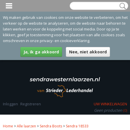
Wij maken gebruik van cookies om onze website te verbeteren, om het
verkeer op de website te analyseren, om de website naar behoren te
laten werken en voor de koppeling met social media. Door op Ja te
klikken, geef je toestemming voor het plaatsen van alle cookies zoals
omschreven in onze privacy- en cookieverklaring.
Ja, ik ga akkoord
Nee, niet akkoord
Inloggen
Registreren
UW WINKELWAGEN
Geen producten
(0)
Home
>
Alle laarzen
>
Sendra Boots
>
Sendra 18533