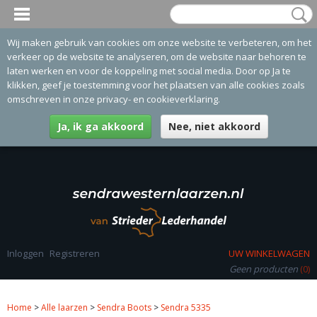
Wij maken gebruik van cookies om onze website te verbeteren, om het
verkeer op de website te analyseren, om de website naar behoren te
laten werken en voor de koppeling met social media. Door op Ja te
klikken, geef je toestemming voor het plaatsen van alle cookies zoals
omschreven in onze privacy- en cookieverklaring.
Ja, ik ga akkoord
Nee, niet akkoord
Inloggen
Registreren
UW WINKELWAGEN
Geen producten
(0)
Home
>
Alle laarzen
>
Sendra Boots
>
Sendra 5335