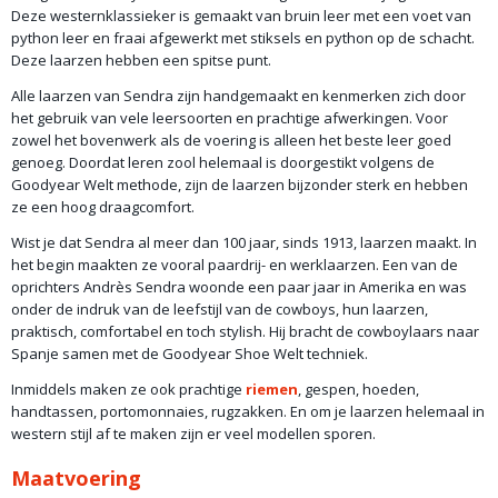
Deze westernklassieker is gemaakt van bruin leer met een voet van
python leer en fraai afgewerkt met stiksels en python op de schacht.
Deze laarzen hebben een spitse punt.
Alle laarzen van Sendra zijn handgemaakt en kenmerken zich door
het gebruik van vele leersoorten en prachtige afwerkingen. Voor
zowel het bovenwerk als de voering is alleen het beste leer goed
genoeg. Doordat leren zool helemaal is doorgestikt volgens de
Goodyear Welt methode, zijn de laarzen bijzonder sterk en hebben
ze een hoog draagcomfort.
Wist je dat Sendra al meer dan 100 jaar, sinds 1913, laarzen maakt. In
het begin maakten ze vooral paardrij- en werklaarzen. Een van de
oprichters Andrès Sendra woonde een paar jaar in Amerika en was
onder de indruk van de leefstijl van de cowboys, hun laarzen,
praktisch, comfortabel en toch stylish. Hij bracht de cowboylaars naar
Spanje samen met de Goodyear Shoe Welt techniek.
Inmiddels maken ze ook prachtige
riemen
, gespen, hoeden,
handtassen, portomonnaies, rugzakken. En om je laarzen helemaal in
western stijl af te maken zijn er veel modellen sporen.
Maatvoering