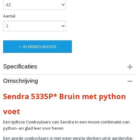
Aantal
IN WINKELWAGEN
Specificaties
Productcode
Omschrijving
artikel 163
Productcode leverancier
Sendra 5335P* Bruin met python
5335
voet
Een tijdloze Cowboylaars van Sendra in een mooie combinatie van
python- en glad leer voor heren.
Een goede cowboylaars is niet meer weg te denken uit je garderobe.