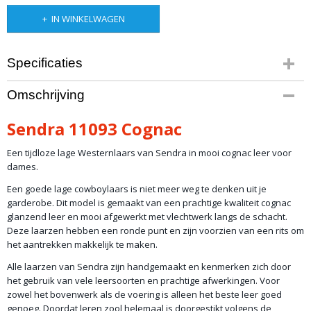
IN WINKELWAGEN
Specificaties
Productcode
Omschrijving
artikel 135
Productcode leverancier
Sendra 11093 Cognac
11093
Een tijdloze lage Westernlaars van Sendra in mooi cognac leer voor
dames.
Een goede lage cowboylaars is niet meer weg te denken uit je
garderobe. Dit model is gemaakt van een prachtige kwaliteit cognac
glanzend leer en mooi afgewerkt met vlechtwerk langs de schacht.
Deze laarzen hebben een ronde punt en zijn voorzien van een rits om
het aantrekken makkelijk te maken.
Alle laarzen van Sendra zijn handgemaakt en kenmerken zich door
het gebruik van vele leersoorten en prachtige afwerkingen. Voor
zowel het bovenwerk als de voering is alleen het beste leer goed
genoeg. Doordat leren zool helemaal is doorgestikt volgens de