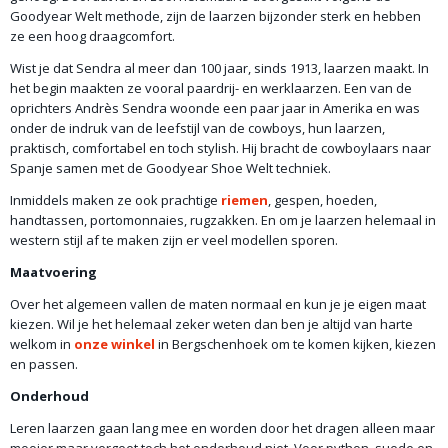
Goodyear Welt methode, zijn de laarzen bijzonder sterk en hebben
ze een hoog draagcomfort.
Wist je dat Sendra al meer dan 100 jaar, sinds 1913, laarzen maakt. In
het begin maakten ze vooral paardrij- en werklaarzen. Een van de
oprichters Andrès Sendra woonde een paar jaar in Amerika en was
onder de indruk van de leefstijl van de cowboys, hun laarzen,
praktisch, comfortabel en toch stylish. Hij bracht de cowboylaars naar
Spanje samen met de Goodyear Shoe Welt techniek.
Inmiddels maken ze ook prachtige
riemen
, gespen, hoeden,
handtassen, portomonnaies, rugzakken. En om je laarzen helemaal in
western stijl af te maken zijn er veel modellen sporen.
Maatvoering
Over het algemeen vallen de maten normaal en kun je je eigen maat
kiezen. Wil je het helemaal zeker weten dan ben je altijd van harte
welkom in
onze winkel
in Bergschenhoek om te komen kijken, kiezen
en passen.
Onderhoud
Leren laarzen gaan lang mee en worden door het dragen alleen maar