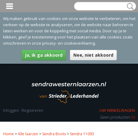
Wij maken gebruik van cookies om onze website te verbeteren, om het
verkeer op de website te analyseren, om de website naar behoren te
laten werken en voor de koppeling met social media. Door op Ja te
klikken, geef je toestemming voor het plaatsen van alle cookies zoals
omschreven in onze privacy- en cookieverklaring.
Ja, ik ga akkoord
Nee, niet akkoord
Inloggen
Registreren
UW WINKELWAGEN
Geen producten
(0)
Home
>
Alle laarzen
>
Sendra Boots
>
Sendra 11093