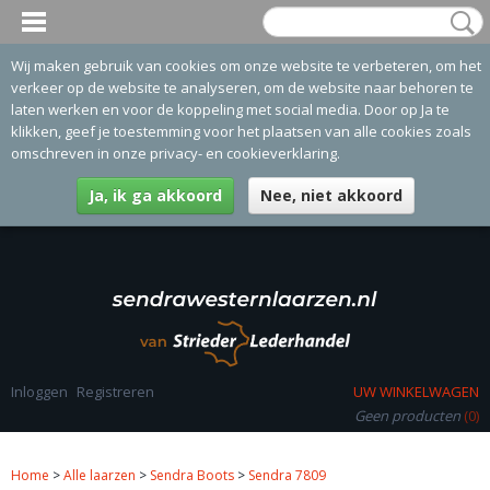
Wij maken gebruik van cookies om onze website te verbeteren, om het
verkeer op de website te analyseren, om de website naar behoren te
laten werken en voor de koppeling met social media. Door op Ja te
klikken, geef je toestemming voor het plaatsen van alle cookies zoals
omschreven in onze privacy- en cookieverklaring.
Ja, ik ga akkoord
Nee, niet akkoord
Inloggen
Registreren
UW WINKELWAGEN
Geen producten
(0)
Home
>
Alle laarzen
>
Sendra Boots
>
Sendra 7809