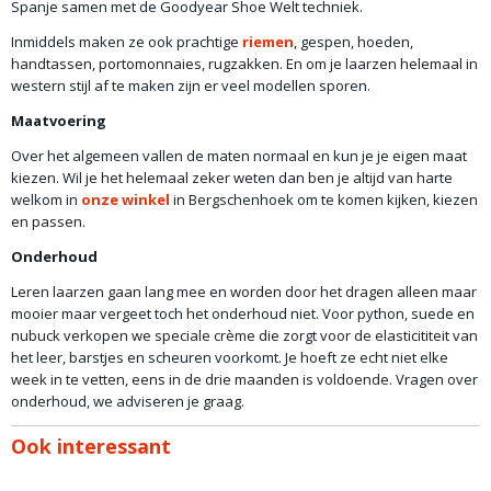
Spanje samen met de Goodyear Shoe Welt techniek.
cm
Inmiddels maken ze ook prachtige
riemen
, gespen, hoeden,
Schachtomvang
handtassen, portomonnaies, rugzakken. En om je laarzen helemaal in
cm
western stijl af te maken zijn er veel modellen sporen.
Maatvoering
Over het algemeen vallen de maten normaal en kun je je eigen maat
kiezen. Wil je het helemaal zeker weten dan ben je altijd van harte
welkom in
onze winkel
in Bergschenhoek om te komen kijken, kiezen
en passen.
Onderhoud
Leren laarzen gaan lang mee en worden door het dragen alleen maar
mooier maar vergeet toch het onderhoud niet. Voor python, suede en
nubuck verkopen we speciale crème die zorgt voor de elasticititeit van
het leer, barstjes en scheuren voorkomt. Je hoeft ze echt niet elke
week in te vetten, eens in de drie maanden is voldoende. Vragen over
onderhoud, we adviseren je graag.
Ook interessant