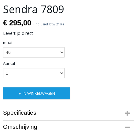
Sendra 7809
€ 295,00
(inclusief btw 21%)
Levertijd direct
maat
Aantal
IN WINKELWAGEN
Specificaties
Productcode
Omschrijving
artikel 8