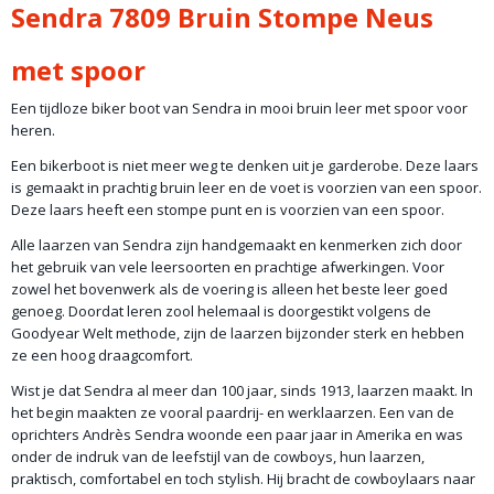
Productcode leverancier
Sendra 7809 Bruin Stompe Neus
7809
Merk
met spoor
Sendra
Segment
Een tijdloze biker boot van Sendra in mooi bruin leer met spoor voor
Dames/Heren
heren.
Soort laars
Een bikerboot is niet meer weg te denken uit je garderobe. Deze laars
lage laars
is gemaakt in prachtig bruin leer en de voet is voorzien van een spoor.
Stijl
Deze laars heeft een stompe punt en is voorzien van een spoor.
Western/Biker
Alle laarzen van Sendra zijn handgemaakt en kenmerken zich door
Materiaal
het gebruik van vele leersoorten en prachtige afwerkingen. Voor
Leder
zowel het bovenwerk als de voering is alleen het beste leer goed
Zool
genoeg. Doordat leren zool helemaal is doorgestikt volgens de
Leder
Goodyear Welt methode, zijn de laarzen bijzonder sterk en hebben
Binnenvoering
ze een hoog draagcomfort.
Leder
Wist je dat Sendra al meer dan 100 jaar, sinds 1913, laarzen maakt. In
Type neus
het begin maakten ze vooral paardrij- en werklaarzen. Een van de
Punt/Stomp/Rond
oprichters Andrès Sendra woonde een paar jaar in Amerika en was
Hakhoogte
onder de indruk van de leefstijl van de cowboys, hun laarzen,
cm
praktisch, comfortabel en toch stylish. Hij bracht de cowboylaars naar
Schachthoogte