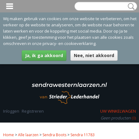
Wij maken gebruik van cookies om onze website te verbeteren, om het
verkeer op de website te analyseren, om de website naar behoren te
laten werken en voor de koppeling met social media. Door op Ja te
klikken, geef je toestemming voor het plaatsen van alle cookies zoals
omschreven in onze privacy- en cookieverklaring.
Ja, ik ga akkoord
Nee, niet akkoord
Inloggen
Registreren
UW WINKELWAGEN
Geen producten
(0)
Home
>
Alle laarzen
>
Sendra Boots
>
Sendra 11783