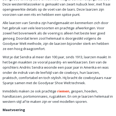
Deze westernklassieker is gemaakt van zwart nubuck leer, met fraai
opengewerkte details op de voet van de laars. Deze laarzen zijn
voorzien van een rits en hebben een spitse punt.
Alle laarzen van Sendra zijn handgemaakt en kenmerken zich door
het gebruik van vele leersoorten en prachtige afwerkingen. Voor
zowel het bovenwerk als de voering is alleen het beste leer goed
genoeg. Doordat leren zool helemaal is doorgestikt volgens de
Goodyear Welt methode, zijn de laarzen bijzonder sterk en hebben
ze een hoog draagcomfort.
Wist je dat Sendra al meer dan 100 jaar, sinds 1913, laarzen maakt. In
het begin maakten ze vooral paardrij- en werklaarzen. Een van de
oprichters Andrès Sendra woonde een paar jaar in Amerika en was
onder de indruk van de leefstijl van de cowboys, hun laarzen,
praktisch, comfortabel en toch stylish. Hij bracht de cowboylaars naar
Spanje samen met de Goodyear Shoe Welt techniek.
Inmiddels maken ze ook prachtige
riemen
, gespen, hoeden,
handtassen, portomonnaies, rugzakken. En om je laarzen helemaal in
western stijl af te maken zijn er veel modellen sporen.
Maatvoering