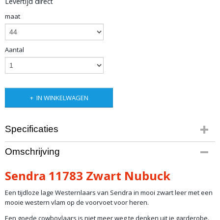
Levertijd direct
maat
Aantal
IN WINKELWAGEN
Specificaties
Productcode
Omschrijving
artikel 49
Productcode leverancier
Sendra 11783 Zwart Nubuck
11783
Een tijdloze lage Westernlaars van Sendra in mooi zwart leer met een
mooie western vlam op de voorvoet voor heren.
Een goede cowboylaars is niet meer weg te denken uit je garderobe.