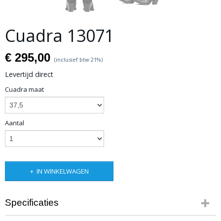
Cuadra 13071
€ 295,00
(inclusief btw 21%)
Levertijd direct
Cuadra maat
Aantal
IN WINKELWAGEN
Specificaties
Productcode