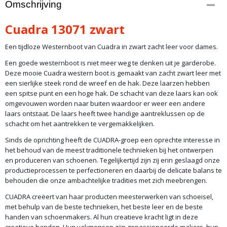
Omschrijving
artikel C11
Productcode leverancier
Cuadra 13071 zwart
13071
Een tijdloze Westernboot van Cuadra in zwart zacht leer voor dames.
Een goede westernboot is niet meer weg te denken uit je garderobe.
Deze mooie Cuadra western boot is gemaakt van zacht zwart leer met
een sierlijke steek rond de wreef en de hak. Deze laarzen hebben
een spitse punt en een hoge hak. De schacht van deze laars kan ook
omgevouwen worden naar buiten waardoor er weer een andere
laars ontstaat. De laars heeft twee handige aantreklussen op de
schacht om het aantrekken te vergemakkelijken.
Sinds de oprichting heeft de CUADRA-groep een oprechte interesse in
het behoud van de meest traditionele technieken bij het ontwerpen
en produceren van schoenen. Tegelijkertijd zijn zij erin geslaagd onze
productieprocessen te perfectioneren en daarbij de delicate balans te
behouden die onze ambachtelijke tradities met zich meebrengen.
CUADRA creëert van haar producten meesterwerken van schoeisel,
met behulp van de beste technieken, het beste leer en de beste
handen van schoenmakers. Al hun creatieve kracht ligt in deze