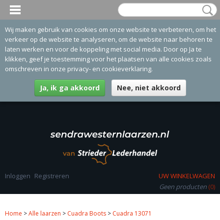
Wij maken gebruik van cookies om onze website te verbeteren, om het
verkeer op de website te analyseren, om de website naar behoren te
laten werken en voor de koppeling met social media. Door op Ja te
klikken, geef je toestemming voor het plaatsen van alle cookies zoals
omschreven in onze privacy- en cookieverklaring.
Ja, ik ga akkoord
Nee, niet akkoord
Inloggen
Registreren
UW WINKELWAGEN
Geen producten
(0)
Home
>
Alle laarzen
>
Cuadra Boots
>
Cuadra 13071