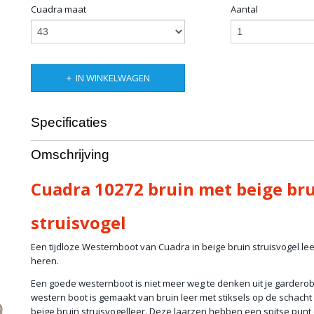
Cuadra maat
Aantal
IN WINKELWAGEN
Specificaties
Productcode
artikel C4
Omschrijving
Productcode leverancier
10272
Cuadra 10272 bruin met beige br
struisvogel
Een tijdloze Westernboot van Cuadra in beige bruin struisvogel lee
heren.
Een goede westernboot is niet meer weg te denken uit je garder
western boot is gemaakt van bruin leer met stiksels op de schacht
beige bruin struisvogelleer. Deze laarzen hebben een spitse punt