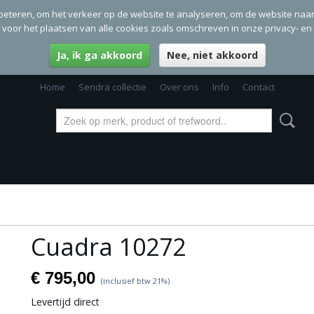
beteren, om het verkeer op de website te analyseren, om de website naa
g voor het plaatsen van alle cookies zoals omschreven in onze privacy- en
Ja, ik ga akkoord
Nee, niet akkoord
Home
Sendra collectie
Over ons
Info
Contact
Cuadra 10272
€ 795,00
(inclusief btw 21%)
Levertijd direct