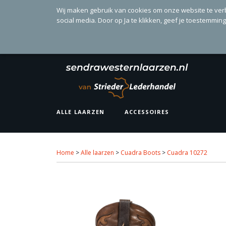
Wij maken gebruik van cookies om onze website te ver
social media. Door op Ja te klikken, geef je toestemmin
ALLE LAARZEN
ACCESSOIRES
Home
>
Alle laarzen
>
Cuadra Boots
>
Cuadra 10272