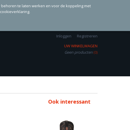
r behoren te laten werken en voor de koppeling met
 cookieverklaring.
Inloggen
Registreren
UW WINKELWAGEN
Geen producten
(0)
Ook interessant