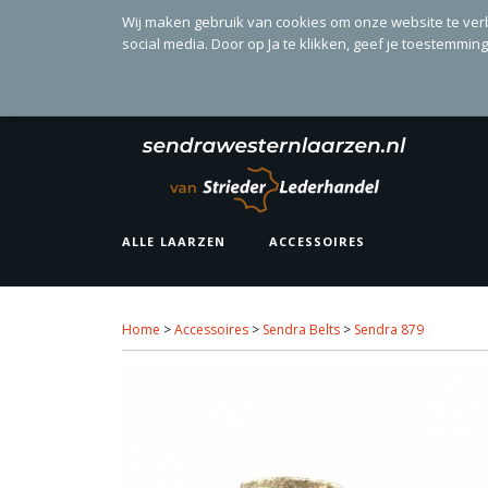
Wij maken gebruik van cookies om onze website te ver
social media. Door op Ja te klikken, geef je toestemmin
ALLE LAARZEN
ACCESSOIRES
Home
>
Accessoires
>
Sendra Belts
>
Sendra 879