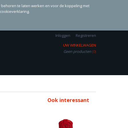
r behoren te laten werken en voor de koppeling met
 cookieverklaring.
Inloggen
Registreren
UW WINKELWAGEN
Geen producten
(0)
Ook interessant