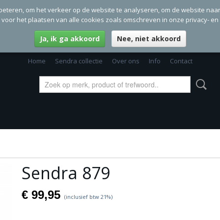
beteren, om het verkeer op de website te analyseren, om de website naa
g voor het plaatsen van alle cookies zoals omschreven in onze privacy- en
Ja, ik ga akkoord
Nee, niet akkoord
Home
Sendra collectie
Over ons
Info
Contact
Sendra 879
€ 99,95
(inclusief btw 21%)