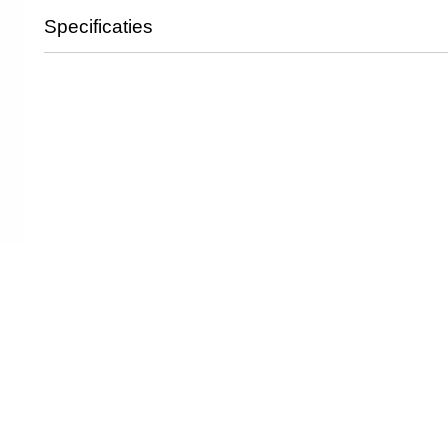
Specificaties
Productcode
model 9
Productcode leverancier
879