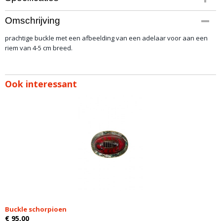
Productcode
Omschrijving
buckle 5
prachtige buckle met een afbeelding van een adelaar voor aan een
riem van 4-5 cm breed.
Ook interessant
Buckle schorpioen
€ 95,00