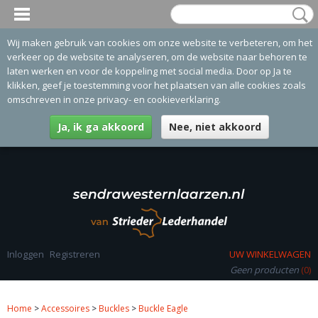
Wij maken gebruik van cookies om onze website te verbeteren, om het
verkeer op de website te analyseren, om de website naar behoren te
laten werken en voor de koppeling met social media. Door op Ja te
klikken, geef je toestemming voor het plaatsen van alle cookies zoals
omschreven in onze privacy- en cookieverklaring.
Ja, ik ga akkoord
Nee, niet akkoord
Inloggen
Registreren
UW WINKELWAGEN
Geen producten
(0)
Home
>
Accessoires
>
Buckles
>
Buckle Eagle