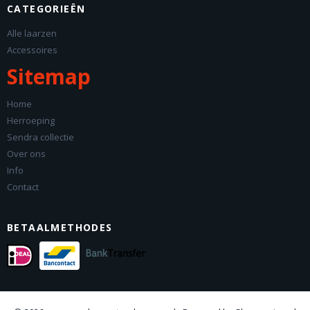
CATEGORIEËN
Alle laarzen
Accessoires
Sitemap
Home
Herroeping
Sendra collectie
Over ons
Info
Contact
BETAALMETHODES